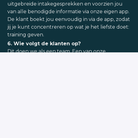
uitgebreide intakegesprekken en voorzien jou
van alle benodigde informatie via onze eigen app.
De klant boekt jou eenvoudig in via de app, zodat
jij je kunt concentreren op wat je het liefste doet:
training geven.
6. Wie volgt de klanten op?
Dit doen we als een team. Een van onze
belangrijkste waarden is account management.
Volg je klant op, luister naar hun noden en
wensen, en functioneer als een echte personal
coach.
Solliciteren
Deel vacature