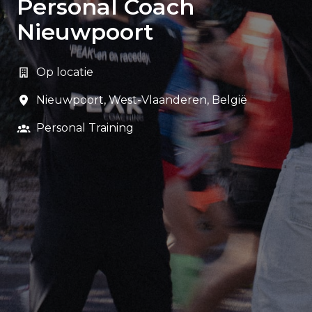
Personal Coach
Nieuwpoort
Op locatie
Nieuwpoort
,
West-Vlaanderen
,
België
Personal Training