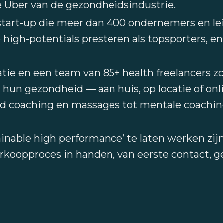
 de Uber van de gezondheidsindustrie.
start-up die meer dan 400 ondernemers en l
 high-potentials presteren als topsporters, en 
tie en een team van 85+ health freelancers zo
un gezondheid — aan huis, op locatie of onl
food coaching en massages tot mentale coachi
ainable high performance’ te laten werken zi
erkoopproces in handen, van eerste contact, g