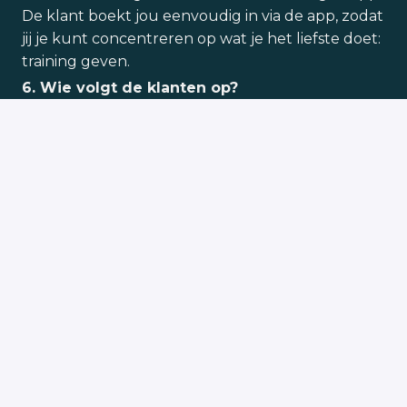
De klant boekt jou eenvoudig in via de app, zodat
jij je kunt concentreren op wat je het liefste doet:
training geven.
6. Wie volgt de klanten op?
Dit doen we als een team. Een van onze
belangrijkste waarden is account management.
Volg je klant op, luister naar hun noden en
wensen, en functioneer als een echte personal
coach.
Solliciteren
Deel vacature