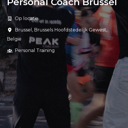
Personal Coach Brussel
Op locatie
Brussel
,
Brussels Hoofdstedelijk Gewest
,
België
Personal Training