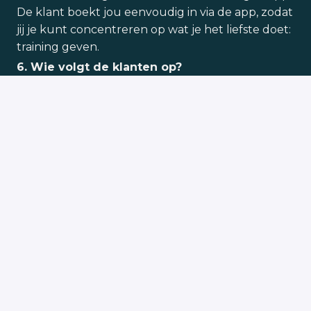
De klant boekt jou eenvoudig in via de app, zodat
jij je kunt concentreren op wat je het liefste doet:
training geven.
6. Wie volgt de klanten op?
Dit doen we als een team. Een van onze
belangrijkste waarden is account management.
Volg je klant op, luister naar hun noden en
wensen, en functioneer als een echte personal
coach.
Solliciteren
Deel vacature