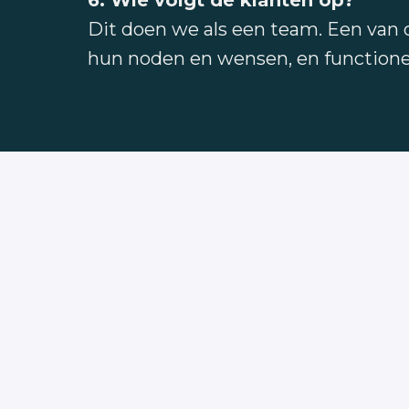
Dit doen we als een team. Een van o
hun noden en wensen, en functionee
PEAK Coaching