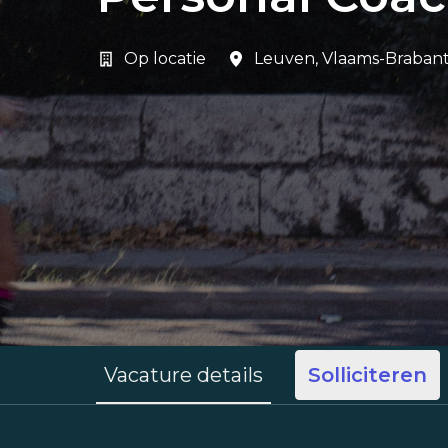
Op locatie
Leuven
,
Vlaams-Braban
Vacature details
Solliciteren