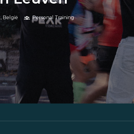
t
,
België
Personal Training