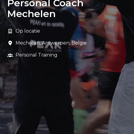
Personal Coach
Mechelen
Op locatie
Mechelen
,
Antwerpen
,
België
Personal Training