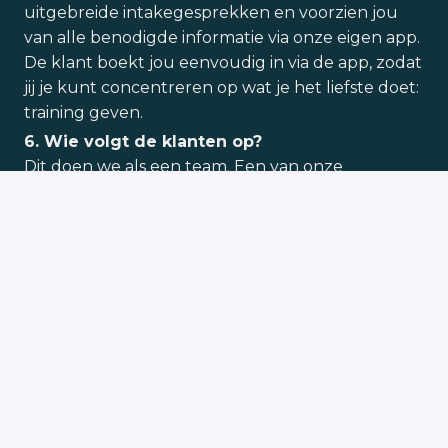
uitgebreide intakegesprekken en voorzien jou
van alle benodigde informatie via onze eigen app.
De klant boekt jou eenvoudig in via de app, zodat
jij je kunt concentreren op wat je het liefste doet:
training geven.
6. Wie volgt de klanten op?
Dit doen we als een team. Een van onze
belangrijkste waarden is account management.
Volg je klant op, luister naar hun noden en
wensen, en functioneer als een echte personal
coach.
Solliciteren
Deel vacature