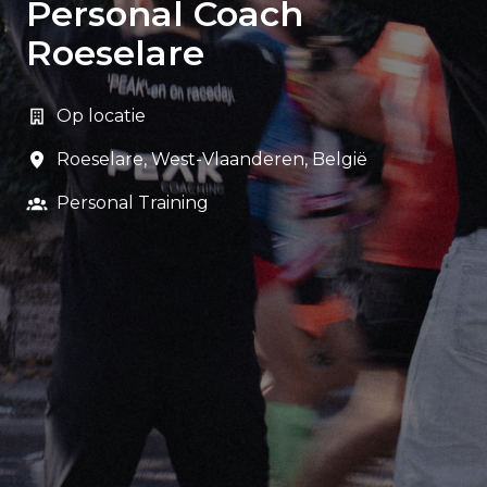
Personal Coach
Roeselare
Op locatie
Roeselare
,
West-Vlaanderen
,
België
Personal Training