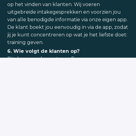
op het vinden van klanten. Wij voeren
uitgebreide intakegesprekken en voorzien jou
van alle benodigde informatie via onze eigen app.
De klant boekt jou eenvoudig in via de app, zodat
jij je kunt concentreren op wat je het liefste doet:
training geven.
6. Wie volgt de klanten op?
Dit doen we als een team. Een van onze
belangrijkste waarden is account management.
Volg je klant op, luister naar hun noden en
wensen, en functioneer als een echte personal
coach.
Solliciteren