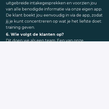
uitgebreide intakegesprekken en voorzien jou
van alle benodigde informatie via onze eigen app.
De klant boekt jou eenvoudig in via de app, zodat
jij je kunt concentreren op wat je het liefste doet:
training geven.
6. Wie volgt de klanten op?
Dit doen we als een team. Een van onze
belangrijkste waarden is account management.
Volg je klant op, luister naar hun noden en
wensen, en functioneer als een echte personal
coach.
Solliciteren
Deel vacature