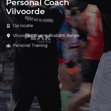
Personal Coach
Vilvoorde
Op locatie
Vilvoorde
,
Vlaams-Brabant
,
België
Personal Training